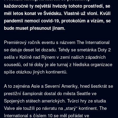
každoročně ty největší hvězdy tohoto prostředí, se
měl letos konat ve Švédsku. Vlastně už vloni. Kvůli
pandemii nemoci covid-19, protokolům a vízům, se
bude muset přesunout jinam.
Premiérový ročník eventu s názvem The International
se datuje deset let dozadu. Tehdy se smetánka Doty 2
sešla v Kolíně nad Rýnem v zemi našich západních
sousedů, od té doby je ale turnaj z hlediska organizace
spíše otázkou jiných kontinentů.
A to zejména Asie a Severní Ameriky, hned šestkrát se
prestižní šampionát dostal do města Seattle ve
Spojených státech amerických. Tvůrci hry ze studia
Valve ale toužili po návratu na „starý“ kontinent. The
International s číslem 10 se měl pořádat ve