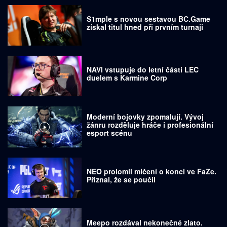
S1mple s novou sestavou BC.Game
získal titul hned při prvním turnaji
NAVI vstupuje do letní části LEC
duelem s Karmine Corp
Moderní bojovky zpomalují. Vývoj
žánru rozděluje hráče i profesionální
esport scénu
NEO prolomil mlčení o konci ve FaZe.
Přiznal, že se poučil
Meepo rozdával nekonečné zlato.