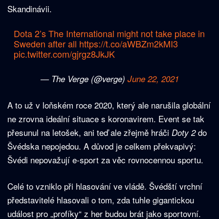
Skandinávii.
Dota 2’s The International might not take place in
Sweden after all
https://t.co/aWBZm2kMI3
pic.twitter.com/gjrgz8JkJK
— The Verge (@verge)
June 22, 2021
A to už v loňském roce 2020, který ale narušila globální
ne zrovna ideální situace s koronavirem. Event se tak
přesunul na letošek, ani teď ale zřejmě hráči
do
Doty 2
Švédska nepojedou. A důvod je celkem překvapivý:
Švédi nepovažují e-sport za věc rovnocennou sportu.
Celé to vzniklo při hlasování ve vládě. Švédští vrchní
představitelé hlasovali o tom, zda tuhle gigantickou
událost pro „profíky“ z her budou brát jako sportovní.