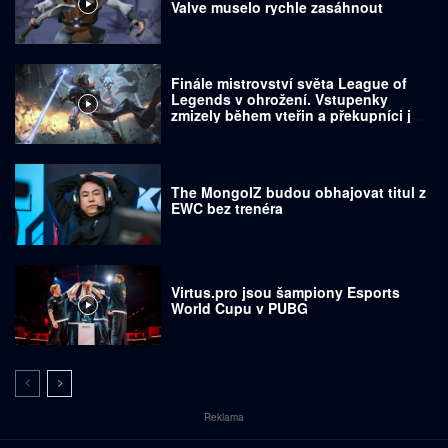
Valve muselo rychle zasáhnout
Finále mistrovství světa League of
Legends v ohrožení. Vstupenky
zmizely během vteřin a překupníci je
prodávají za tisíce dolarů
The MongolZ budou obhajovat titul z
EWC bez trenéra
Virtus.pro jsou šampiony Esports
World Cupu v PUBG
Reklama