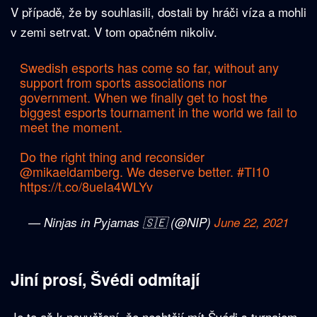
V případě, že by souhlasili, dostali by hráči víza a mohli
v zemi setrvat. V tom opačném nikoliv.
Swedish esports has come so far, without any
support from sports associations nor
government. When we finally get to host the
biggest esports tournament in the world we fail to
meet the moment.
Do the right thing and reconsider
@mikaeldamberg
. We deserve better.
#TI10
https://t.co/8ueIa4WLYv
— Ninjas in Pyjamas 🇸🇪 (@NIP)
June 22, 2021
Jiní prosí, Švédi odmítají
Je to až k neuvěření, že nechtějí mít Švédi s turnajem