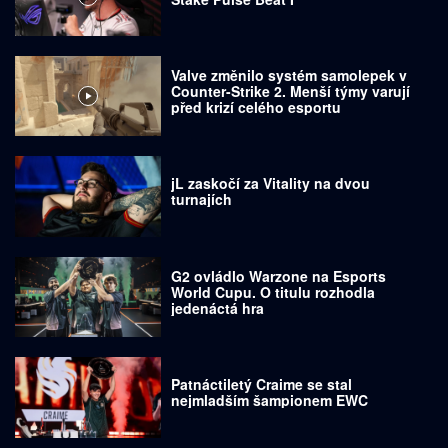
Valve změnilo systém samolepek v
Counter-Strike 2. Menší týmy varují
před krizí celého esportu
jL zaskočí za Vitality na dvou
turnajích
G2 ovládlo Warzone na Esports
World Cupu. O titulu rozhodla
jedenáctá hra
Patnáctiletý Craime se stal
nejmladším šampionem EWC