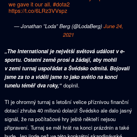
we gave it our all.
#dota2
https://t.co/6LRz3VVspz
— Jonathan ”Loda” Berg (@LodaBerg)
June 24,
2021
„The International je největší světová událost v e-
sportu. Ostatní země prosí a žádají, aby mohli
v zemi turnaj uspořádat a Švédsko odmítá. Bojovali
jsme za to a viděli jsme to jako světlo na konci
doplnil.
tunelu téměř dva roky,“
TI je ohromný turnaj s letošní velice příznivou finanční
dotací zhruba 40 milionů dolarů! Švédsko ale dalo jasný
signál, že na počítačové hry ještě někteří nejsou
připravení. Turnaj se měl hrát na konci prázdnin a také
bude. Jen jinde než ve této konkrétní skandinávské