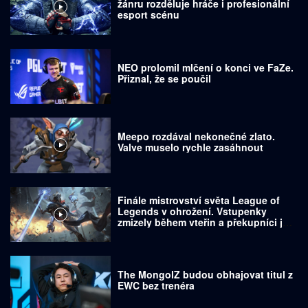
žánru rozděluje hráče i profesionální
esport scénu
NEO prolomil mlčení o konci ve FaZe.
Přiznal, že se poučil
Meepo rozdával nekonečné zlato.
Valve muselo rychle zasáhnout
Finále mistrovství světa League of
Legends v ohrožení. Vstupenky
zmizely během vteřin a překupníci je
prodávají za tisíce dolarů
The MongolZ budou obhajovat titul z
EWC bez trenéra