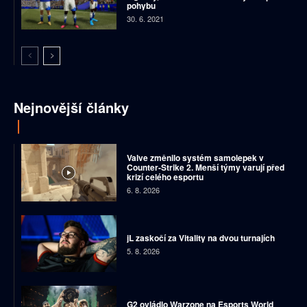
pohybu
30. 6. 2021
Nejnovější články
Valve změnilo systém samolepek v
Counter-Strike 2. Menší týmy varují před
krizí celého esportu
6. 8. 2026
jL zaskočí za Vitality na dvou turnajích
5. 8. 2026
G2 ovládlo Warzone na Esports World