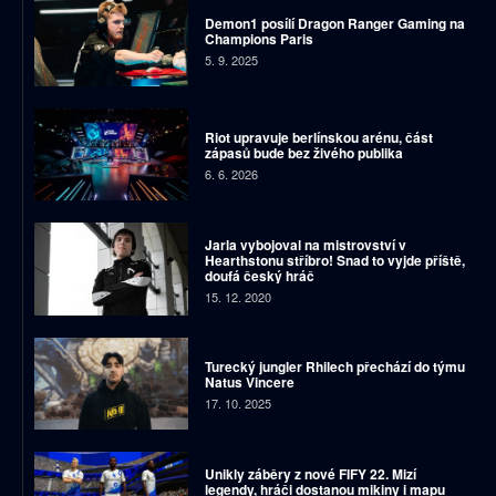
Demon1 posílí Dragon Ranger Gaming na
Champions Paris
5. 9. 2025
Riot upravuje berlínskou arénu, část
zápasů bude bez živého publika
6. 6. 2026
Jarla vybojoval na mistrovství v
Hearthstonu stříbro! Snad to vyjde příště,
doufá český hráč
15. 12. 2020
Turecký jungler Rhilech přechází do týmu
Natus Vincere
17. 10. 2025
Unikly záběry z nové FIFY 22. Mizí
legendy, hráči dostanou mikiny i mapu