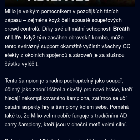
Milio je velkým pomocníkem v pozdějších fázích
zápasu – zejména když čelí spoustě soupeřových
crowd controlů. Díky své ultimátní schopnosti
Breath
. Když tým zasáhne obrovské kombo, může
of Life
tento svérázný support okamžitě vyčistit všechny CC
efekty z okolních spojenců a zároveň je za slušnou
částku vyléčit.
Tento šampion je snadno pochopitelný jako soupeř,
účinný jako zadní léčitel a skvělý pro nové hráče, kteří
hledají nekomplikovaného šampiona, zatímco se učí
ostatní aspekty hry a šampiony kolem sebe. Pomáhá
také to, že Milio velmi dobře funguje s tradičními AD
carry šampiony, kteří jsou v dnešní metě velmi silní.