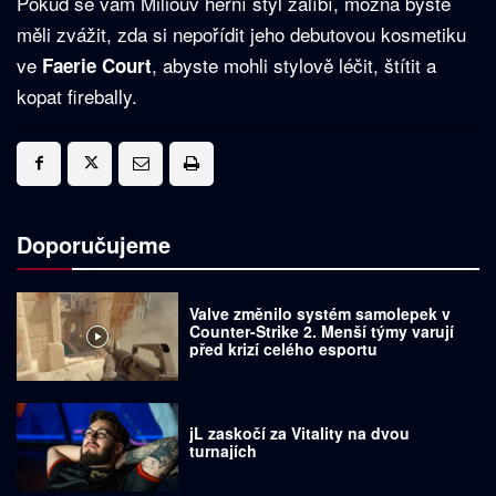
Pokud se vám Milioův herní styl zalíbí, možná byste
měli zvážit, zda si nepořídit jeho debutovou kosmetiku
ve
, abyste mohli stylově léčit, štítit a
Faerie Court
kopat firebally.
Doporučujeme
Valve změnilo systém samolepek v
Counter-Strike 2. Menší týmy varují
před krizí celého esportu
jL zaskočí za Vitality na dvou
turnajích