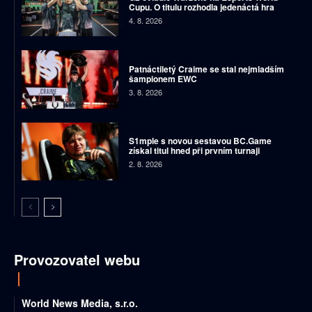
Cupu. O titulu rozhodla jedenáctá hra
4. 8. 2026
Patnáctiletý Craime se stal nejmladším
šampionem EWC
3. 8. 2026
S1mple s novou sestavou BC.Game
získal titul hned při prvním turnaji
2. 8. 2026
Provozovatel webu
World News Media, s.r.o.