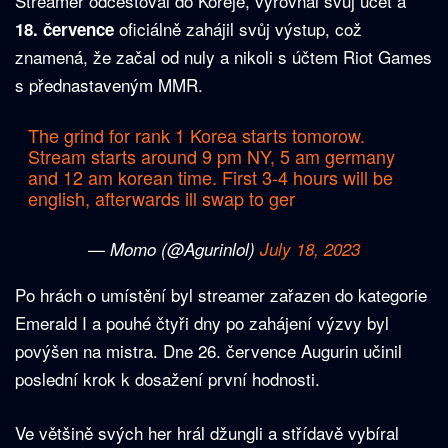
Streamer odcestoval do Koreje, vyrovnal svůj účet a
oficiálně zahájil svůj výstup, což
18. července
znamená, že začal od nuly a nikoli s účtem Riot Games
s přednastaveným MMR.
The grind for rank 1 Korea starts tomorow.
Stream starts around 9 pm NY, 5 am germany
and 12 am korean time. First 3-4 hours will be
english, afterwards ill swap to ger
— Momo (@Agurinlol)
July 18, 2023
Po hrách o umístění byl streamer zařazen do kategorie
Emerald I a pouhé čtyři dny po zahájení výzvy byl
povýšen na mistra. Dne 26. července Augurin učinil
poslední krok k dosažení první hodnosti.
Ve většině svých her hrál džungli a střídavě vybíral