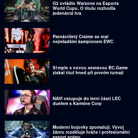
G2 ovládlo Warzone na Esports
World Cupu. O titulu rozhodla
jedenáctá hra
Patnáctiletý Craime se stal
nejmladším šampionem EWC
S1mple s novou sestavou BC.Game
získal titul hned při prvním turnaji
NAVI vstupuje do letní části LEC
duelem s Karmine Corp
Moderní bojovky zpomalují. Vývoj
žánru rozděluje hráče i profesionální
esport scénu