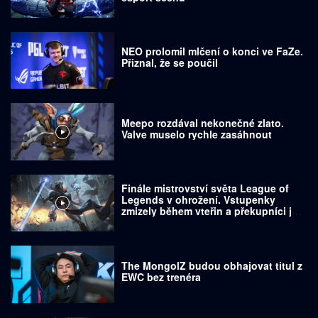
NEO prolomil mlčení o konci ve FaZe.
Přiznal, že se poučil
Meepo rozdával nekonečné zlato.
Valve muselo rychle zasáhnout
Finále mistrovství světa League of
Legends v ohrožení. Vstupenky
zmizely během vteřin a překupníci je
prodávají za tisíce dolarů
The MongolZ budou obhajovat titul z
EWC bez trenéra