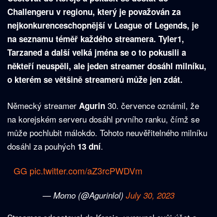
Challengeru v regionu, který je považován za
nejkonkurenceschopnější v League of Legends, je
na seznamu téměř každého streamera. Tyler1,
Tarzaned a další velká jména se o to pokusili a
někteří neuspěli, ale jeden streamer dosáhl milníku,
o kterém se většině streamerů může jen zdát.
Německý streamer
30. července oznámil, že
Agurin
na korejském serveru dosáhl prvního ranku, čímž se
může pochlubit málokdo. Tohoto neuvěřitelného milníku
dosáhl za pouhých
.
13 dní
GG
pic.twitter.com/aZ3rcPWDVm
— Momo (@Agurinlol)
July 30, 2023