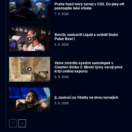
Praha hostí nový turnaj v CS2. Do play-off
postoupila také eSuba
7. 8. 2026
Betclic zaskočili Liquid a ovládli Stake
Pulse Beat I
6. 8. 2026
Valve změnilo systém samolepek v
Counter-Strike 2. Menší týmy varují před
krizí celého esportu
6. 8. 2026
jL zaskočí za Vitality na dvou turnajích
5. 8. 2026