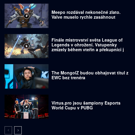
Meepo rozdával nekonečné zlato.
Valve muselo rychle zasáhnout
Finále mistrovství světa League of
Legends v ohrožení. Vstupenky
zmizely během vteřin a překupníci je
prodávají za tisíce dolarů
The MongolZ budou obhajovat titul z
EWC bez trenéra
Virtus.pro jsou šampiony Esports
World Cupu v PUBG