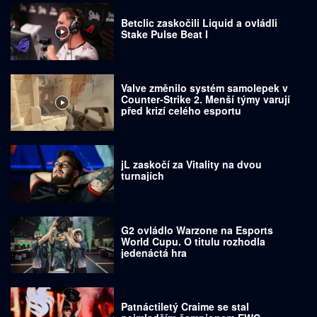
Betclic zaskočili Liquid a ovládli
Stake Pulse Beat I
Valve změnilo systém samolepek v
Counter-Strike 2. Menší týmy varují
před krizí celého esportu
jL zaskočí za Vitality na dvou
turnajích
G2 ovládlo Warzone na Esports
World Cupu. O titulu rozhodla
jedenáctá hra
Patnáctiletý Craime se stal