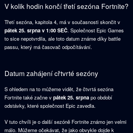
V kolik hodin končí třetí sezóna Fortnite?
Třetí sezóna, kapitola 4, má v současnosti skončit v
. Společnost Epic Games
pátek 25. srpna v 1:00 SEČ
to sice nepotvrdila, ale toto datum známe díky battle
passu, který má časovač odpočítávání.
Datum zahájení cřtvrté sezóny
S ohledem na to můžeme vidět, že čtvrtá sezóna
Fortnite také začne v
po období
pátek 25. srpna
odstávky, které společnost Epic zavedla.
V tuto chvíli je o další sezóně Fortnite známo jen velmi
málo. Můžeme očekávat, že jako obvykle dojde k