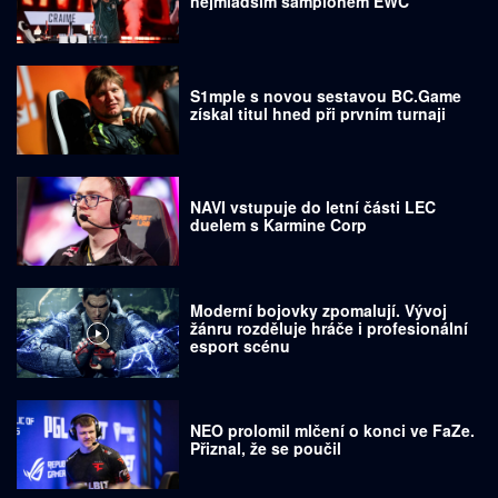
nejmladším šampionem EWC
S1mple s novou sestavou BC.Game
získal titul hned při prvním turnaji
NAVI vstupuje do letní části LEC
duelem s Karmine Corp
Moderní bojovky zpomalují. Vývoj
žánru rozděluje hráče i profesionální
esport scénu
NEO prolomil mlčení o konci ve FaZe.
Přiznal, že se poučil