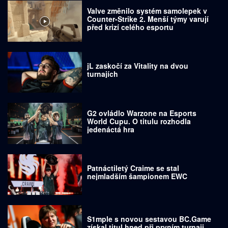
Valve změnilo systém samolepek v
Counter-Strike 2. Menší týmy varují
před krizí celého esportu
jL zaskočí za Vitality na dvou
turnajích
G2 ovládlo Warzone na Esports
World Cupu. O titulu rozhodla
jedenáctá hra
Patnáctiletý Craime se stal
nejmladším šampionem EWC
S1mple s novou sestavou BC.Game
získal titul hned při prvním turnaji