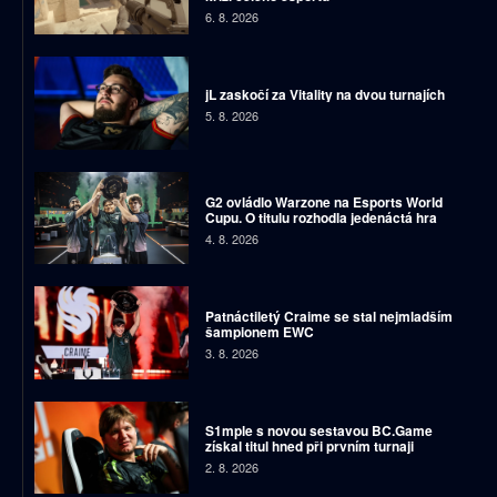
6. 8. 2026
jL zaskočí za Vitality na dvou turnajích
5. 8. 2026
G2 ovládlo Warzone na Esports World
Cupu. O titulu rozhodla jedenáctá hra
4. 8. 2026
Patnáctiletý Craime se stal nejmladším
šampionem EWC
3. 8. 2026
S1mple s novou sestavou BC.Game
získal titul hned při prvním turnaji
2. 8. 2026