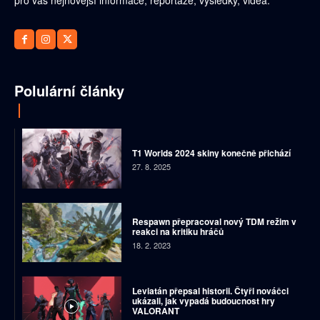
pro vás nejnovější informace, reportáže, výsledky, videa.
Polulární články
T1 Worlds 2024 skiny konečně přichází
27. 8. 2025
Respawn přepracoval nový TDM režim v
reakci na kritiku hráčů
18. 2. 2023
Leviatán přepsal historii. Čtyři nováčci
ukázali, jak vypadá budoucnost hry
VALORANT