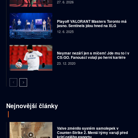
27. 6. 2026
Playoff VALORANT Masters Toronto má
jasno. Sentinels jdou hned na XLG
12. 6. 2025
Neymar nezáří jen s míčem! Jde mu to i v
CS:GO. Fanoušci volají po herní kariéře
23. 12. 2020
Nejnovější články
Valve změnilo systém samolepek v
Counter-Strike 2. Menší týmy varují před
krizí celého esportu