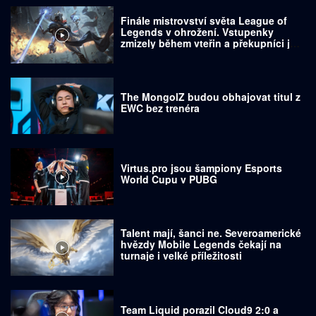
Finále mistrovství světa League of
Legends v ohrožení. Vstupenky
zmizely během vteřin a překupníci je
prodávají za tisíce dolarů
The MongolZ budou obhajovat titul z
EWC bez trenéra
Virtus.pro jsou šampiony Esports
World Cupu v PUBG
Talent mají, šanci ne. Severoamerické
hvězdy Mobile Legends čekají na
turnaje i velké příležitosti
Team Liquid porazil Cloud9 2:0 a