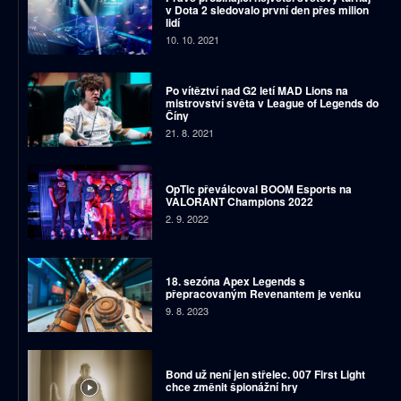
v Dota 2 sledovalo první den přes milion
lidí
10. 10. 2021
Po vítěztví nad G2 letí MAD Lions na
mistrovství světa v League of Legends do
Číny
21. 8. 2021
OpTic převálcoval BOOM Esports na
VALORANT Champions 2022
2. 9. 2022
18. sezóna Apex Legends s
přepracovaným Revenantem je venku
9. 8. 2023
Bond už není jen střelec. 007 First Light
chce změnit špionážní hry