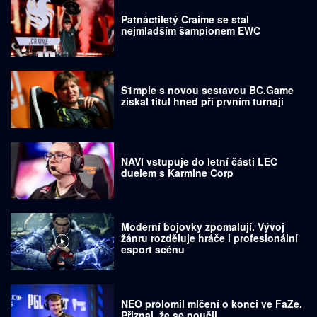
Patnáctiletý Craime se stal
nejmladším šampionem EWC
S1mple s novou sestavou BC.Game
získal titul hned při prvním turnaji
NAVI vstupuje do letní části LEC
duelem s Karmine Corp
Moderní bojovky zpomalují. Vývoj
žánru rozděluje hráče i profesionální
esport scénu
NEO prolomil mlčení o konci ve FaZe.
Přiznal, že se poučil