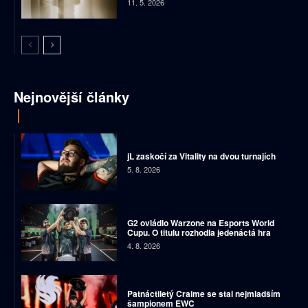
11. 5. 2026
Nejnovější články
jL zaskočí za Vitality na dvou turnajích
5. 8. 2026
G2 ovládlo Warzone na Esports World
Cupu. O titulu rozhodla jedenáctá hra
4. 8. 2026
Patnáctiletý Craime se stal nejmladším
šampionem EWC