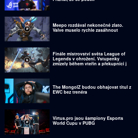
Meepo rozdával nekonečné zlato.
Valve muselo rychle zasáhnout
Finále mistrovství světa League of
Legends v ohrožení. Vstupenky
zmizely během vteřin a překupníci je
prodávají za tisíce dolarů
The MongolZ budou obhajovat titul z
EWC bez trenéra
Virtus.pro jsou šampiony Esports
World Cupu v PUBG