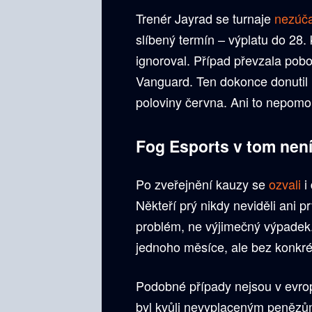
Trenér Jayrad se turnaje
nezúča
slíbený termín – výplatu do 28. 
ignoroval. Případ převzala pob
Vanguard. Ten dokonce donutil
poloviny června. Ani to nepomo
Fog Esports v tom nen
Po zveřejnění kauzy se
ozvali
i
Někteří prý nikdy neviděli ani 
problém, ne výjimečný výpadek
jednoho měsíce, ale bez konkré
Podobné případy nejsou v evro
byl kvůli nevyplaceným penězům