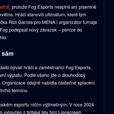
stnil
, protože Fog Esports nesplnil ani písemně
května. Hráči stanovili ultimátum, které tým
očka Riot Games pro MENA i organizátor turnaje
 Fog podepsat nový závazek – peníze do
hlo.
í sám
 další bývalí hráči a zaměstnanci Fog Esports.
první výplatu. Podle všeho jde o dlouhodobý
. Organizace údajně nabídla částečné splacení
tního termínu.
pském esportu ničím výjimečným. V roce 2024
 vyloučen z britské ligy tým Lionscreed.