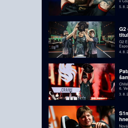
v Cou
BLAS
5. 8.
G2 
tit
G2 Es
Espor
jeden
4. 8.
Pat
ša
Chils
6. Ve
letec
3. 8.
S1m
hne
Nová