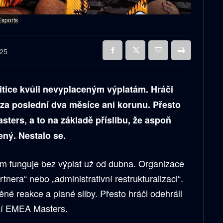
Esports
025
itice kvůli nevyplaceným výplatám. Hráči
za poslední dva měsíce ani korunu. Přesto
sters, a to na základě příslibu, že aspoň
ný. Nestalo se.
m funguje bez výplat už od dubna. Organizace
nera“ nebo „administrativní restrukturalizaci“.
né reakce a plané sliby. Přesto hráči odehráli
dní EMEA Masters.