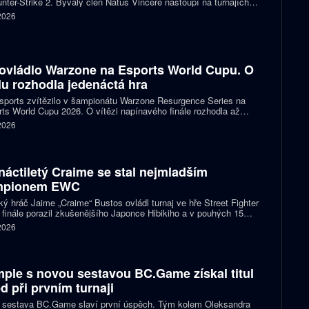
nter-Strike 2. Bývalý člen Natus Vincere nastoupí na turnajích
T Open Porto a PGL Masters Bucharest.
 2026
ovládlo Warzone na Esports World Cupu. O
ulu rozhodla jedenáctá hra
ports zvítězilo v šampionátu Warzone Resurgence Series na
ts World Cupu 2026. O vítězi napínavého finále rozhodla až
áctá hra, do které vstupovalo s šancí na titul hned pět týmů.
 2026
náctiletý Craime se stal nejmladším
mpionem EWC
ký hráč Jaime „Craime“ Bustos ovládl turnaj ve hře Street Fighter
 finále porazil zkušenějšího Japonce Hibikiho a v pouhých 15
h se stal nejmladším vítězem v historii Esports World Cupu.
 2026
ple s novou sestavou BC.Game získal titul
d při prvním turnaji
 sestava BC.Game slaví první úspěch. Tým kolem Oleksandra