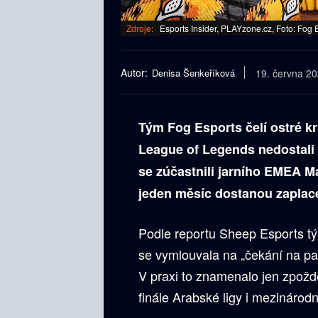
Zdroje:
Esports Insider, PLAYzone.cz, Foto: Fog 
Autor:
Denisa Šenkeříková
19. června 2
Tým Fog Esports čelí ostré kr
League of Legends nedostali 
se zúčastnili jarního EMEA Ma
jeden měsíc dostanou zaplace
Podle reportu Sheep Esports tý
se vymlouvala na „čekání na part
V praxi to znamenalo jen zpoždě
finále Arabské ligy i mezináro