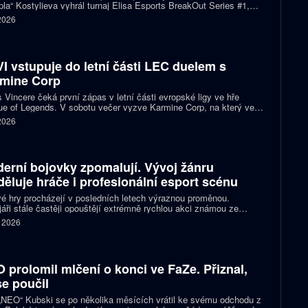
la“ Kostylieva vyhrál turnaj Elisa Esports BreakOut Series #1,
ve finále porazil ENCE 2:0. Rozhodující mapa dospěla do
 2026
oužení, v němž ukrajinská hvězda předvedla klíčovou akci.
I vstupuje do letní části LEC duelem s
mine Corp
 Vincere čeká první zápas v letní části evropské ligy ve hře
e of Legends. V sobotu večer vyzve Karmine Corp, na který ve
ch předchozích vzájemných sériích nestačil. Oba celky zároveň
 2026
í o jedno ze tří míst na letošním světovém šampionátu.
erní bojovky zpomalují. Vývoj žánru
děluje hráče i profesionální esport scénu
é hry procházejí v posledních letech výraznou proměnou.
áři stále častěji opouštějí extrémně rychlou akci známou ze
ích klasik a snaží se vytvářet přístupnější tituly pro širší publikum
. 2026
ortové diváky. Ne všichni hráči jsou ale z tohoto směru nadšení a
ita se kvůli němu stále častěji rozděluje.
 prolomil mlčení o konci ve FaZe. Přiznal,
se poučil
 „NEO“ Kubski se po několika měsících vrátil ke svému odchodu z