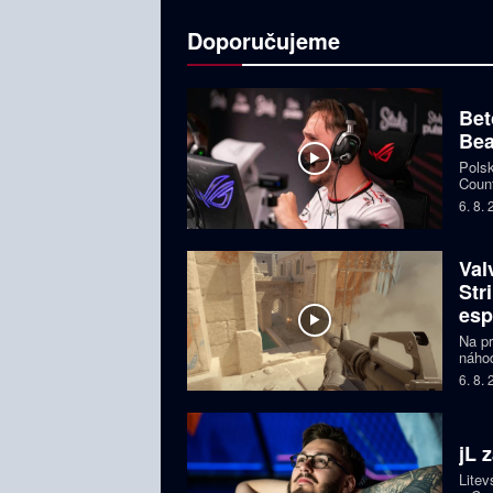
Doporučujeme
Bet
Bea
Polsk
Count
favor
6. 8.
Val
Str
esp
Na pr
náhod
si př
6. 8.
organ
ohroz
jL 
Litev