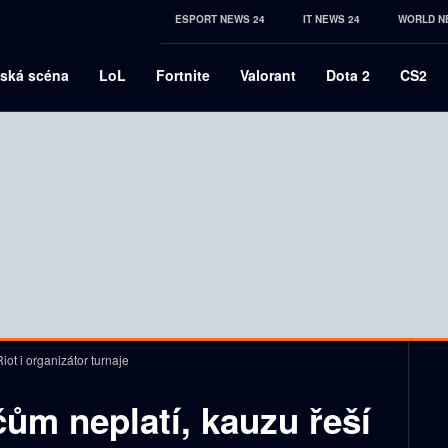
ESPORT NEWS 24
IT NEWS 24
WORLD N
ská scéna
LoL
Fortnite
Valorant
Dota 2
CS2
iot i organizátor turnaje
ům neplatí, kauzu řeší