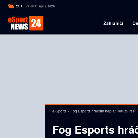
C
21.2
Pátek 7. srpna 2026
Czech
Zahraničí
Če
e-Sports
Fog Esports hráčům neplatí, kauzu řeší R
Fog Esports hráč