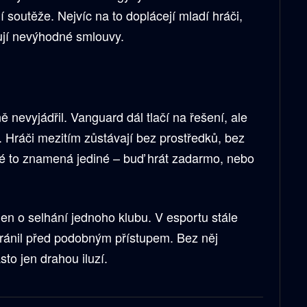
ní soutěže. Nejvíc na to doplácejí mladí hráči,
sují nevýhodné smlouvy.
ně nevyjádřil. Vanguard dál tlačí na řešení, ale
 Hráči mezitím zůstávají bez prostředků, bez
ohé to znamená jediné – buď hrát zadarmo, nebo
jen o selhání jednoho klubu. V esportu stále
hránil před podobným přístupem. Bez něj
sto jen drahou iluzí.