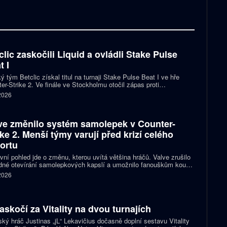
clic zaskočili Liquid a ovládli Stake Pulse
t I
ý tým Betclic získal titul na turnaji Stake Pulse Beat I ve hře
er-Strike 2. Ve finále ve Stockholmu otočil zápas proti
izovaným Liquid a zvítězil 2:1 na mapy.
 2026
ve změnilo systém samolepek v Counter-
ike 2. Menší týmy varují před krizí celého
ortu
vní pohled jde o změnu, kterou uvítá většina hráčů. Valve zrušilo
né otevírání samolepkových kapslí a umožnilo fanouškům koupit
ímo samolepku svého oblíbeného týmu nebo hráče. Podle řady
 2026
izací ale nový systém dramaticky snižuje jejich příjmy a může
it budoucnost profesionální scény.
zaskočí za Vitality na dvou turnajích
ský hráč Justinas „jL“ Lekavičius dočasně doplní sestavu Vitality